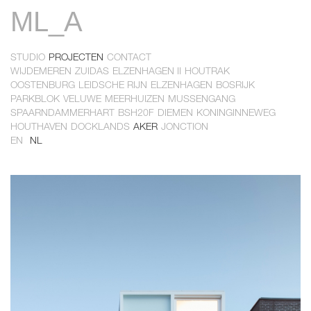
ML_A
Overslaan
en
naar
de
STUDIO
PROJECTEN
CONTACT
inhoud
Primary
WIJDEMEREN
ZUIDAS
ELZENHAGEN II
HOUTRAK
gaan
Primary
OOSTENBURG
LEIDSCHE RIJN
ELZENHAGEN
BOSRIJK
links
PARKBLOK
VELUWE
MEERHUIZEN
MUSSENGANG
links
SPAARNDAMMERHART
BSH20F
DIEMEN
KONINGINNEWEG
HOUTHAVEN
DOCKLANDS
AKER
JONCTION
2
EN
NL