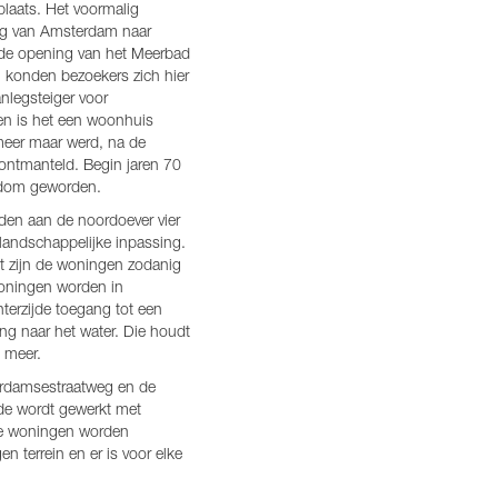
plaats. Het voormalig
eg van Amsterdam naar
 de opening van het Meerbad
zen konden bezoekers zich hier
nlegsteiger voor
 en is het een woonhuis
eer maar werd, na de
ontmanteld. Begin jaren 70
endom geworden.
rden aan de noordoever vier
 landschappelijke inpassing.
t zijn de woningen zodanig
woningen worden in
terzijde toegang tot een
ang naar het water. Die houdt
 meer.
erdamsestraatweg en de
de wordt gewerkt met
 De woningen worden
n terrein en er is voor elke