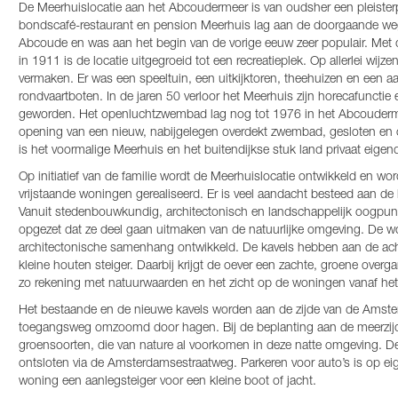
De Meerhuislocatie aan het Abcoudermeer is van oudsher een pleister
bondscafé-restaurant en pension Meerhuis lag aan de doorgaande w
Abcoude en was aan het begin van de vorige eeuw zeer populair. Met
in 1911 is de locatie uitgegroeid tot een recreatieplek. Op allerlei wij
vermaken. Er was een speeltuin, een uitkijktoren, theehuizen en een aa
rondvaartboten. In de jaren 50 verloor het Meerhuis zijn horecafunctie
geworden. Het openluchtzwembad lag nog tot 1976 in het Abcouderm
opening van een nieuw, nabijgelegen overdekt zwembad, gesloten en 
is het voormalige Meerhuis en het buitendijkse stuk land privaat eig
Op initiatief van de familie wordt de Meerhuislocatie ontwikkeld en wo
vrijstaande woningen gerealiseerd. Er is veel aandacht besteed aan de
Vanuit stedenbouwkundig, architectonisch en landschappelijk oogpun
opgezet dat ze deel gaan uitmaken van de natuurlijke omgeving. De 
architectonische samenhang ontwikkeld. De kavels hebben aan de ach
kleine houten steiger. Daarbij krijgt de oever een zachte, groene overg
zo rekening met natuurwaarden en het zicht op de woningen vanaf het
Het bestaande en de nieuwe kavels worden aan de zijde van de Amst
toegangsweg omzoomd door hagen. Bij de beplanting aan de meerzij
groensoorten, die van nature al voorkomen in deze natte omgeving.
ontsloten via de Amsterdamsestraatweg. Parkeren voor auto’s is op eige
woning een aanlegsteiger voor een kleine boot of jacht.