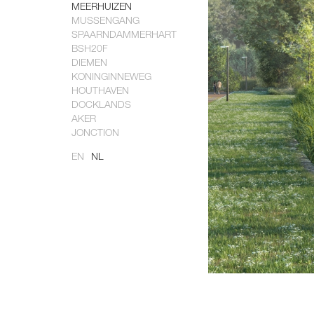
MEERHUIZEN
MUSSENGANG
SPAARNDAMMERHART
BSH20F
DIEMEN
KONINGINNEWEG
HOUTHAVEN
DOCKLANDS
AKER
JONCTION
EN
NL